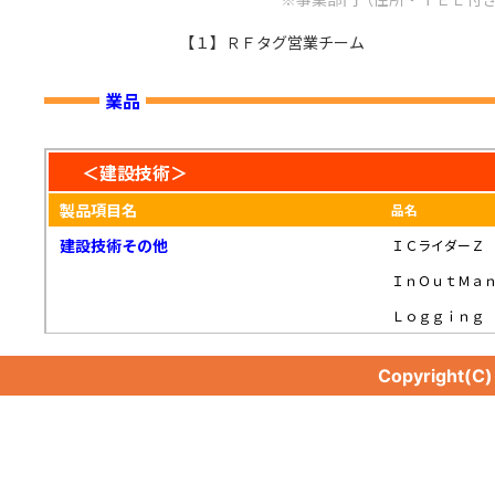
【１】ＲＦタグ営業チーム
業品
＜建設技術＞
製品項目名
品名
建設技術その他
ＩＣライダーＺ
ＩｎＯｕｔＭａ
Ｌｏｇｇｉｎｇ
Copyright(C