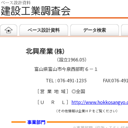
ベース設計資料
データ検索
北興産業
（
株
）
（設立1966.05）
富山県富山市今泉西部町６－１
TEL : 076-491-1235
FAX:076-49
［
営業地域
］
◎全国
［
ＵＲＬ
］
http://www.hokkosangyo.
（その他情報は企業ＨＰをご覧ください）
事業部門
※事業部門（住所・ＴＥＬ付