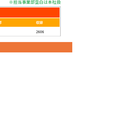
※担当事業部空白は本社扱
部
収録
2606