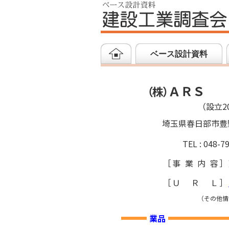
ベース設計資料
ＡＲＳ
（
株
）
（設立20
埼玉県春日部市豊
TEL : 048-7
［
事業内容
］
［
ＵＲＬ
］
（その他情
業品