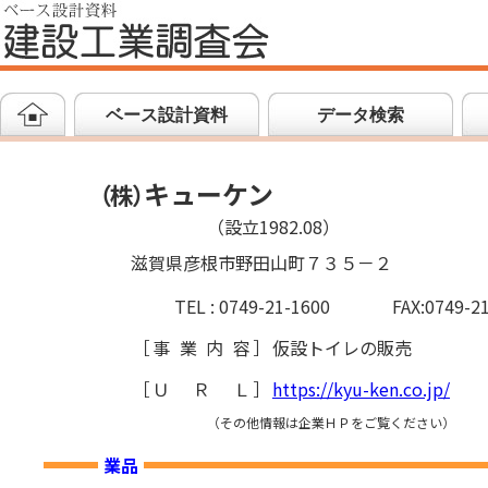
ベース設計資料
データ検索
キューケン
（
株
）
（設立1982.08）
滋賀県彦根市野田山町７３５－２
TEL : 0749-21-1600
FAX:0749-2
［
事業内容
］
仮設トイレの販売
［
ＵＲＬ
］
https://kyu-ken.co.jp/
（その他情報は企業ＨＰをご覧ください）
業品