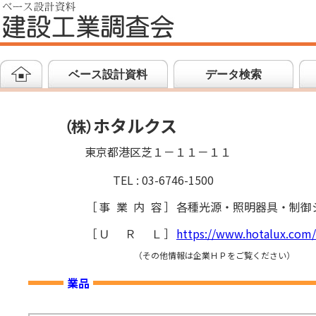
ベース設計資料
データ検索
ホタルクス
（
株
）
東京都港区芝１－１１－１１
TEL : 03-6746-1500
［
事業内容
］
各種光源・照明器具・制御
［
ＵＲＬ
］
https://www.hotalux.com/
（その他情報は企業ＨＰをご覧ください）
業品