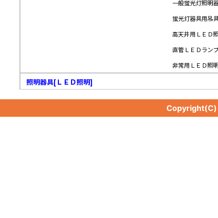
一般蛍光灯照明
蛍光灯器具用吊
高天井用ＬＥＤ
直管ＬＥＤラン
非常用ＬＥＤ照
照明器具[ＬＥＤ照明]
Copyright(C
照明器具[ＬＥＤ照明]