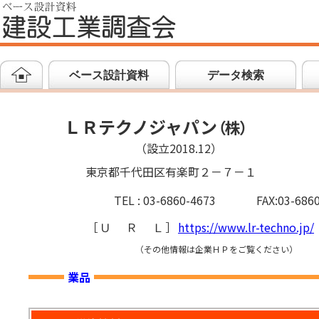
ベース設計資料
データ検索
ＬＲテクノジャパン
（
株
）
（設立2018.12）
東京都千代田区有楽町２－７－１
TEL : 03-6860-4673
FAX:03-686
［
ＵＲＬ
］
https://www.lr-techno.jp/
（その他情報は企業ＨＰをご覧ください）
業品