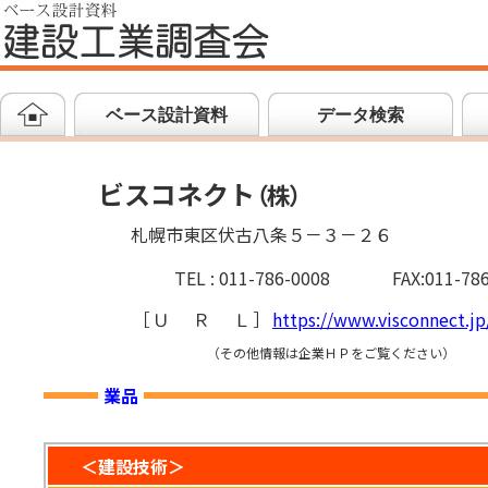
ベース設計資料
データ検索
ビスコネクト
（
株
）
札幌市東区伏古八条５－３－２６
TEL : 011-786-0008
FAX:011-78
［
ＵＲＬ
］
https://www.visconnect.jp
（その他情報は企業ＨＰをご覧ください）
業品
＜建設技術＞