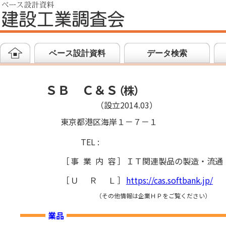
ベース設計資料
データ検索
ＳＢ Ｃ＆Ｓ
（
株
）
（設立2014.03）
東京都港区海岸１－７－１
TEL :
［
事業内容
］
ＩＴ関連製品の製造・流通
［
ＵＲＬ
］
https://cas.softbank.jp/
（その他情報は企業ＨＰをご覧ください）
業品