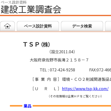
ベース設計資料
データ検索
ＴＳＰ
（
株
）
（設立2011.04）
大阪府泉佐野市長滝２１５８－７
TEL : 072-424-9258
FAX:072-46
［
事業内容
］
環境・ＣＯ２削減関連製品
［
ＵＲＬ
］
https://www.tsp-kk.com/
（その他情報は企業ＨＰをご覧ください）
業品