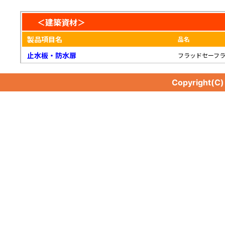
＜建築資材＞
製品項目名
品名
止水板・防水扉
フラッドセーフ
Copyright(C
止水板・防水扉