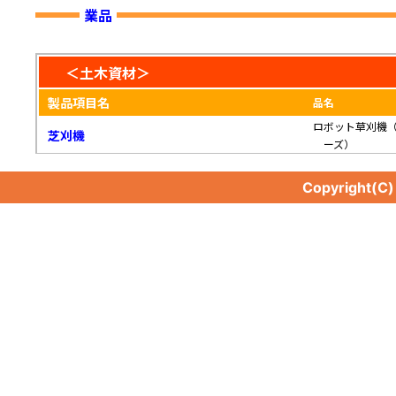
業品
＜土木資材＞
製品項目名
品名
ロボット草刈機
芝刈機
ーズ）
Copyright(C
芝刈機