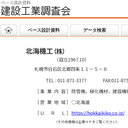
ベース設計資料
データ検索
北海機工
（
株
）
（設立1967.10）
札幌市白石区北郷四条１１－５－８
TEL : 011-871-3377
FAX:011-87
［
事業内容
］
除雪機，緑化機材，建設機
［
営業地域
］
○北海道
［
ＵＲＬ
］
https://hokkaikiko.co.jp/
（その他情報は企業ＨＰをご覧ください）