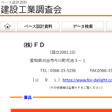
ベース設計資料
データ検索
ＦＤ
（
株
）
（設立2001.10）
愛知県刈谷市今川町花池３－１
TEL : 0566-35-5256
FAX:0566-3
［
ＵＲＬ
］
https://www.for-delight.co
（その他情報は企業ＨＰをご覧ください）
業品