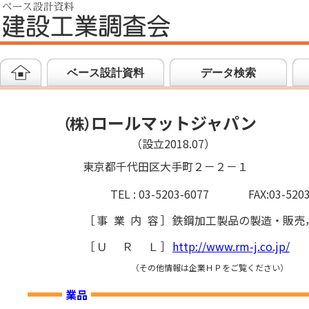
ベース設計資料
データ検索
ロールマットジャパン
（
株
）
（設立2018.07）
東京都千代田区大手町２－２－１
TEL : 03-5203-6077
FAX:03-520
［
事業内容
］
鉄鋼加工製品の製造・販売
［
ＵＲＬ
］
http://www.rm-j.co.jp/
（その他情報は企業ＨＰをご覧ください）
業品