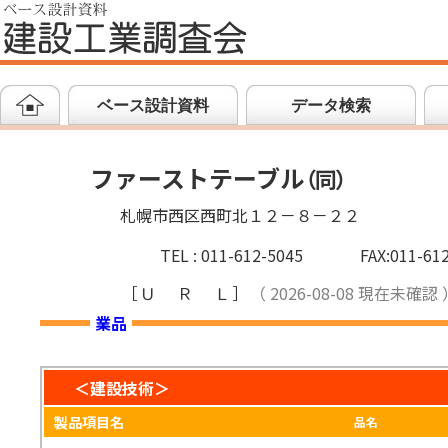
ベース設計資料
データ検索
ファーストテーブル
（
同
）
札幌市西区西町北１２－８－２２
TEL : 011-612-5045
FAX:011-61
［
ＵＲＬ
］
（ 2026-08-08 現在未確認 
業品
＜建設技術＞
製品項目名
品名