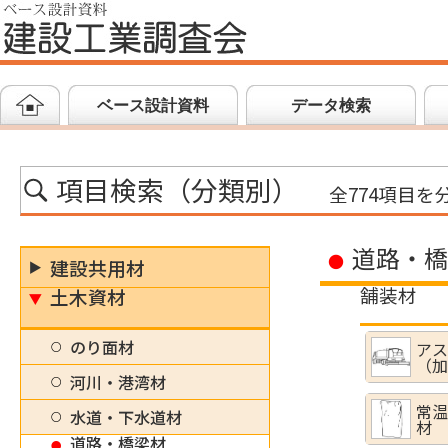
ベース設計資料
データ検索
項目検索（分類別）
全774項目を
道路・橋
建設共用材
舗装材
土木資材
のり面材
アス
（加
河川・港湾材
常温
水道・下水道材
材
道路・橋梁材