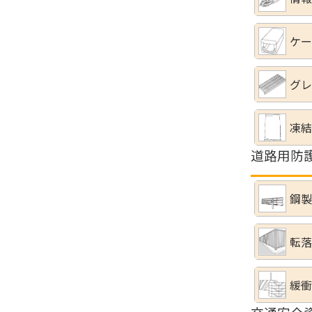
ケー
グレ
凍結
道路用防
鋼製
転落
緩衝