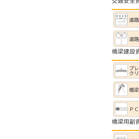
交通安全
道路
道路
橋梁建設
プレ
クリ
橋梁
ＰＣ
橋梁用副