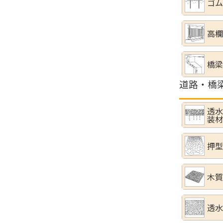
ゴム
高欄
橋梁
道路・橋
透水
装材
押型
木質
透水