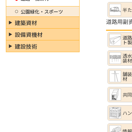
半た
公園緑化・スポーツ
道路用副
建築資材
設備資機材
道路
ト製
建設技術
透水
装材
舗装
材
共同
ハン
情報