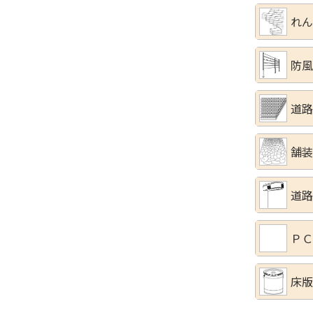
れん
防風
道路
舗装
道路
ＰＣ
床版