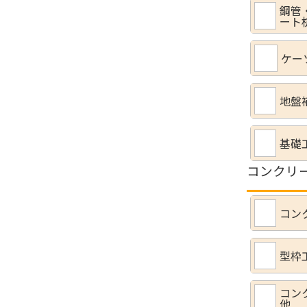
鋼管
ート
ケー
地盤
基礎
コンクリ
コン
型枠
コン
他