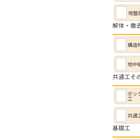
地盤
解体・撤
構造
地中
共通工そ
ボッ
工
共通
基礎工