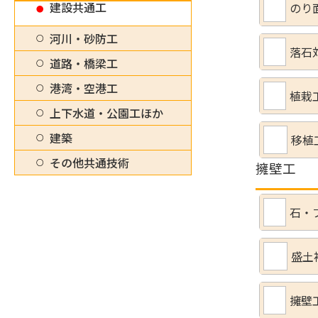
建設共通工
のり
河川・砂防工
落石
道路・橋梁工
港湾・空港工
植栽
上下水道・公園工ほか
建築
移植
その他共通技術
擁壁工
石・
盛土
擁壁