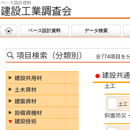
ベース設計資料
データ検索
項目検索（分類別）
全774項目を
建設共通
建設共用材
土工
土木資材
建築資材
土工
設備資機材
斜面防災
建設技術