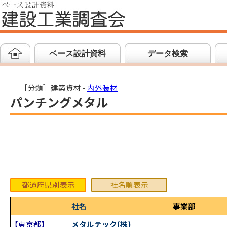
ベース設計資料
データ検索
［分類］建築資材 -
内外装材
パンチングメタル
都道府県別表示
社名順表示
社名
事業部
【東京都】
メタルテック(株)