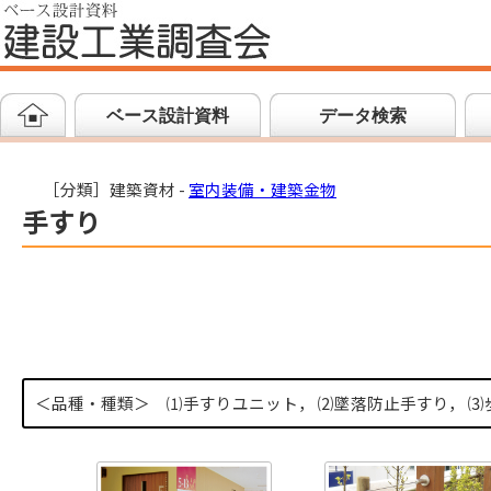
ベース設計資料
データ検索
［分類］建築資材 -
室内装備・建築金物
手すり
＜品種・種類＞
⑴手すりユニット， ⑵墜落防止手すり， 