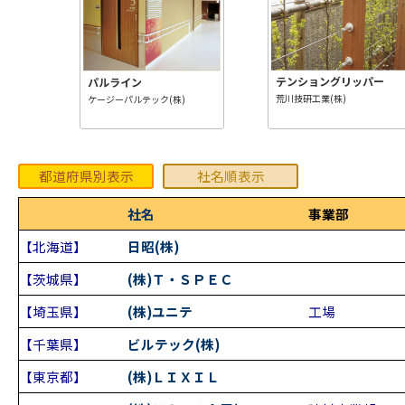
テンショングリッパー
パルライン
荒川技研工業(株)
ケージーパルテック(株)
都道府県別表示
社名順表示
社名
事業部
【北海道】
日昭(株)
【茨城県】
(株)Ｔ・ＳＰＥＣ
【埼玉県】
(株)ユニテ
工場
【千葉県】
ビルテック(株)
【東京都】
(株)ＬＩＸＩＬ