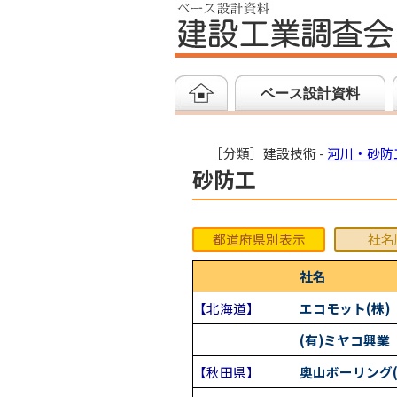
ベース設計資料
［分類］建設技術 -
河川・砂防
砂防工
都道府県別表示
社名
社名
【北海道】
エコモット(株)
(有)ミヤコ興業
【秋田県】
奥山ボーリング(