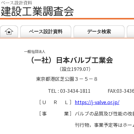
ベース設計資料
データ検索
一般社団法人
（一社）日本バルブ工業会
（設立1979.07）
東京都港区芝公園３－５－８
TEL : 03-3434-1811
FAX:03-343
［
ＵＲＬ
］
https://j-valve.or.jp/
［
事業
］
バルブの品質及び性能の改
刊行物，事業予定等はホー