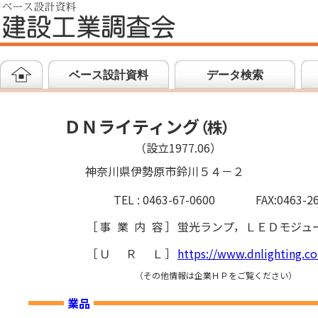
ベース設計資料
データ検索
ＤＮライティング
（
株
）
（設立1977.06）
神奈川県伊勢原市鈴川５４－２
TEL : 0463-67-0600
FAX:0463-2
［
事業内容
］
蛍光ランプ，ＬＥＤモジュ
［
ＵＲＬ
］
https://www.dnlighting.co
（その他情報は企業ＨＰをご覧ください）
業品