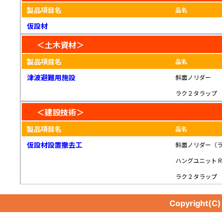
製品項目名
品名
仮設材
＜土木資材＞
製品項目名
品名
津波避難用施設
斜面ノリダー
ラク２タラップ
＜建設技術＞
製品項目名
品名
仮設材設置撤去工
斜面ノリダー（
ハングユニット
ラク２タラップ
Copyright(C