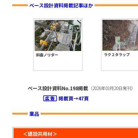
ベース設計資料掲載記事ほか
ラク２タラップ
斜面ノリダー
ベース設計資料No.198掲載
（2026年03月20日発刊）
掲載頁→47頁
業品
＜建設共用材＞