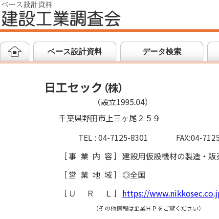
ベース設計資料
データ検索
日工セック
（
株
）
（設立1995.04）
千葉県野田市上三ヶ尾２５９
TEL : 04-7125-8301
FAX:04-712
［
事業内容
］
建設用仮設機材の製造・販
［
営業地域
］
◎全国
［
ＵＲＬ
］
https://www.nikkosec.co.j
（その他情報は企業ＨＰをご覧ください）