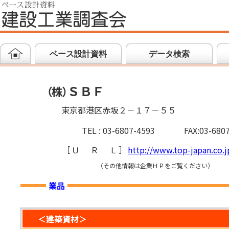
ベース設計資料
データ検索
ＳＢＦ
（
株
）
東京都港区赤坂２－１７－５５
TEL : 03-6807-4593
FAX:03-680
［
ＵＲＬ
］
http://www.top-japan.co.j
（その他情報は企業ＨＰをご覧ください）
業品
＜建築資材＞