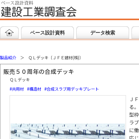
ベース設計資料
データ検索
製品紹介
＞
ＱＬデッキ
〔ＪＦＥ建材(株)〕
販売５０周年の合成デッキ
ＱＬデッキ
#共用材
#構造材
#合成スラブ用デッキプレート
ＪＦ
る。
型枠
ラブ
に働
応じ