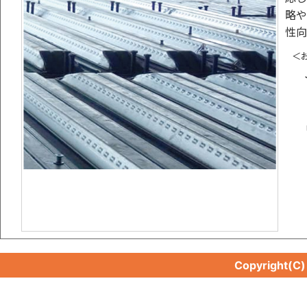
略や
性向
＜
Copyright(C