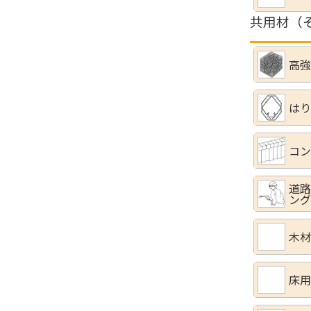
共用材（
高強
はり
コン
道路
ング
木材
床用