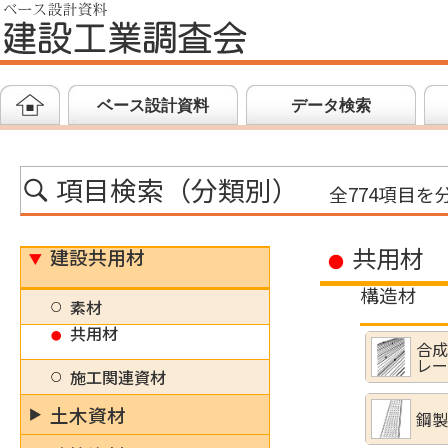
ベース設計資料
データ検索
項目検索（分類別）
全774項目を
共用材
建設共用材
構造材
素材
共用材
合成
レー
施工関連資材
土木資材
鋼製