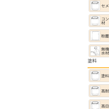
セメ
コン
材
粉塵
無機
水材
塗料
塗料
高耐
高日