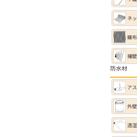
ネッ
織布
擁壁
防水材
アス
外壁
透湿