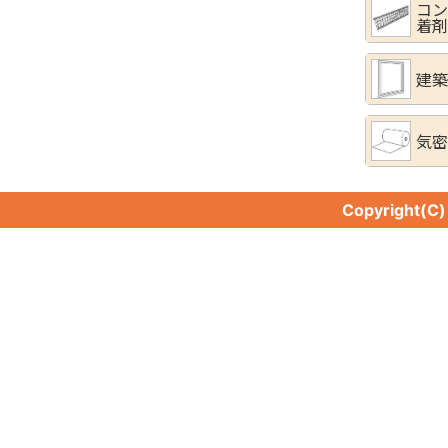
コン
着剤
建築
気密
Copyright(C