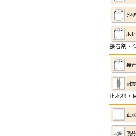
外壁
木材
接着剤・
接着
耐震
止水材・
止水
誘発