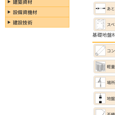
建築資材
あと
設備資機材
建設技術
スペ
基礎地盤
コン
軽量
場所
地盤
不織