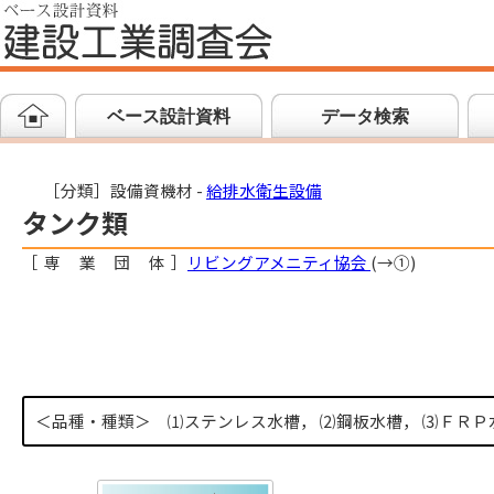
ベース設計資料
データ検索
［分類］設備資機材 -
給排水衛生設備
タンク類
［
専業団体
］
リビングアメニティ協会
(→①)
＜品種・種類＞
⑴ステンレス水槽， ⑵鋼板水槽， ⑶ＦＲＰ