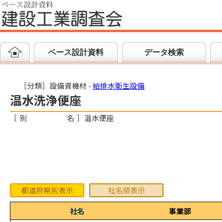
ベース設計資料
データ検索
［分類］設備資機材 -
給排水衛生設備
温水洗浄便座
［
別名
］
温水便座
都道府県別表示
社名順表示
社名
事業部