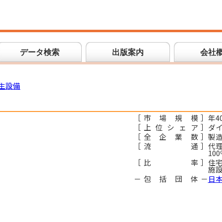
データ検索
出版案内
会社
生設備
［
市場規模
］
年4
［
上位シェア
］
ダ
［
全企業数
］
製造
［
流通
］
代理
10
［
比率
］
住宅
施設
－
包括団体
－
日