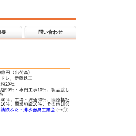
概要
問い合わせ
0億円（出荷高）
イドレ，伊藤鉄工
約20社
店90％・専門工事10％，製品渡し
0％
40％，工場・流通30％，医療福祉
10％，商業施設10％，その他10％
本鋳鉄ふた・排水器具工業会
(→①)