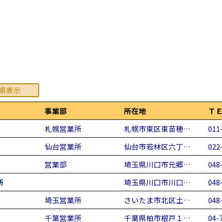
順表示
事業部
所在地
Ｔ
札幌営業所
札幌市東区東苗穂…
011
仙台営業所
仙台市若林区六丁…
022
営業部
埼玉県川口市元郷…
048
所
埼玉県川口市川口…
048
埼玉営業所
さいたま市北区土…
048
千葉営業所
千葉県柏市根戸１…
04-