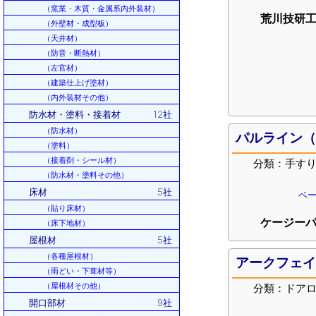
（窯業・木質・金属系内外装材）
荒川技研工
（外壁材・成型板）
（天井材）
（防音・断熱材）
（左官材）
（建築仕上げ塗材）
（内外装材その他）
防水材・塗料・接着材
12社
（防水材）
パルライン
（塗料）
（接着剤・シール材）
分類：手す
（防水材・塗料その他）
床材
5社
ベー
（貼り床材）
ケージーパ
（床下地材）
屋根材
5社
（各種屋根材）
アークフェ
（雨どい・下葺材等）
（屋根材その他）
分類：ドア
開口部材
9社