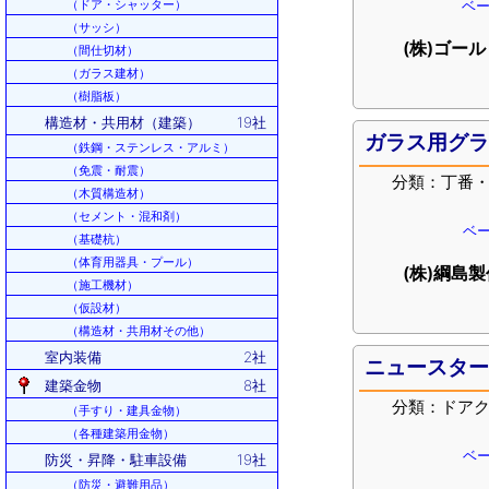
ベー
（ドア・シャッター）
（サッシ）
(株)ゴール
（間仕切材）
（ガラス建材）
（樹脂板）
構造材・共用材（建築）
19社
ガラス用グ
（鉄鋼・ステンレス・アルミ）
（免震・耐震）
分類：丁番
（木質構造材）
（セメント・混和剤）
ベー
（基礎杭）
（体育用器具・プール）
(株)綱島
（施工機材）
（仮設材）
（構造材・共用材その他）
室内装備
2社
ニュースタ
建築金物
8社
分類：ドア
（手すり・建具金物）
（各種建築用金物）
ベー
防災・昇降・駐車設備
19社
（防災・避難用品）