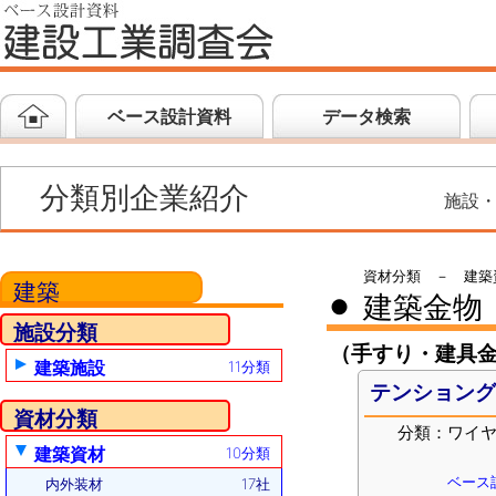
ベース設計資料
データ検索
分類別企業紹介
施設
資材分類 － 建築
建築
建築金物
●
施設分類
（手すり・建具
建築施設
11分類
テンション
資材分類
分類：ワイ
建築資材
10分類
ベース設
内外装材
17社