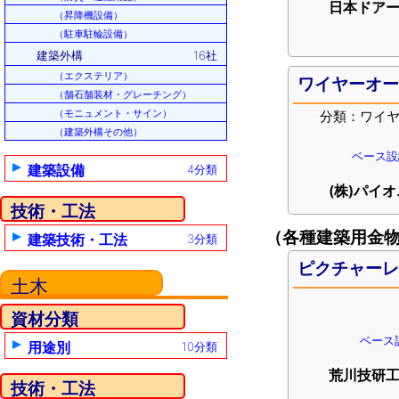
日本ドアー
（昇降機設備）
（駐車駐輪設備）
建築外構
16社
（エクステリア）
ワイヤーオ
（舗石舗装材・グレーチング）
（モニュメント・サイン）
分類：ワイ
（建築外構その他）
ベース設計
建築設備
4分類
(株)パイ
技術・工法
（各種建築用金
建築技術・工法
3分類
ピクチャー
土木
資材分類
ベース設
用途別
10分類
荒川技研工
技術・工法