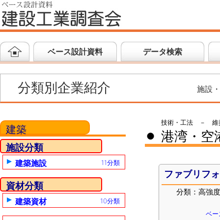
ベース設計資料
データ検索
分類別企業紹介
施設
技術・工法 － 維
建築
港湾・空
●
施設分類
建築施設
11分類
ファブリフ
資材分類
分類：高強
建築資材
10分類
ベー