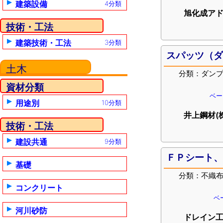
建築設備
4分類
旭化成アド
技術・工法
建築技術・工法
3分類
スパッツ（
土木
分類：ダン
資材分類
ベー
用途別
10分類
井上鋼材(
技術・工法
建設共通
9分類
ＦＰシート、
基礎
分類：不織
コンクリート
ベ
河川砂防
ドレイン工