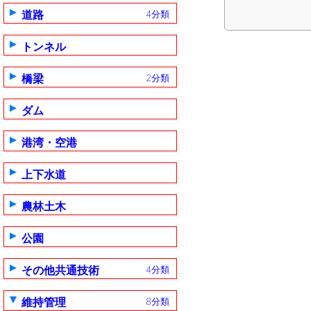
道路
4分類
トンネル
橋梁
2分類
ダム
港湾・空港
上下水道
農林土木
公園
その他共通技術
4分類
維持管理
8分類