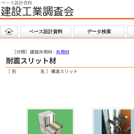
ベース設計資料
データ検索
［分類］建設共用材 -
共用材
耐震スリット材
［
別名
］
構造スリット