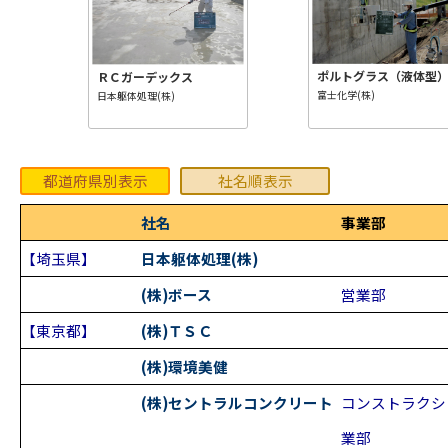
ポルトグラス（液体型
ＲＣガーデックス
富士化学(株)
日本躯体処理(株)
都道府県別表示
社名順表示
社名
事業部
【埼玉県】
日本躯体処理(株)
(株)ボース
営業部
【東京都】
(株)ＴＳＣ
(株)環境美健
(株)セントラルコンクリート
コンストラクシ
業部