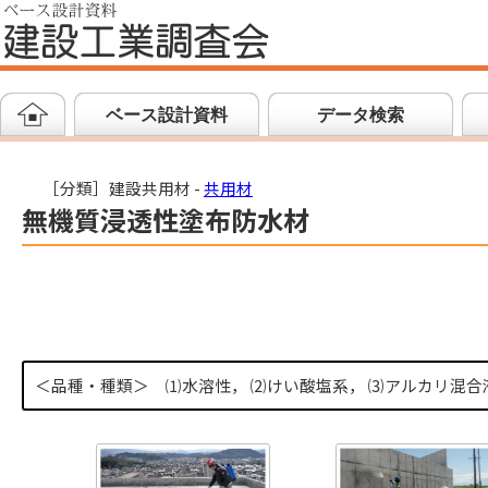
ベース設計資料
データ検索
［分類］建設共用材 -
共用材
無機質浸透性塗布防水材
＜品種・種類＞
⑴水溶性， ⑵けい酸塩系， ⑶アルカリ混合