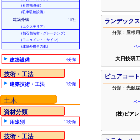
（昇降機設備）
（駐車駐輪設備）
建築外構
16社
ランデック
（エクステリア）
分類：屋根
（舗石舗装材・グレーチング）
（モニュメント・サイン）
ベ
（建築外構その他）
大日技研工
建築設備
4分類
技術・工法
ピュアコー
建築技術・工法
3分類
分類：光触
土木
ベー
資材分類
(株)ピア
用途別
10分類
技術・工法