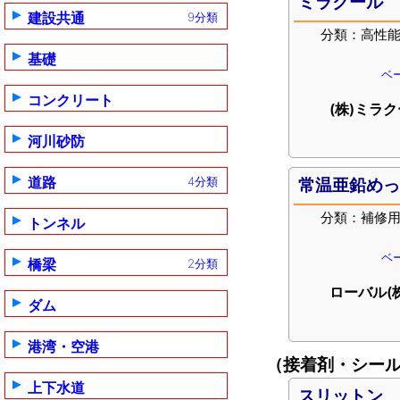
ミラクール
建設共通
9分類
分類：高性
基礎
ベー
コンクリート
(株)ミラ
河川砂防
道路
4分類
常温亜鉛め
分類：補修
トンネル
ベー
橋梁
2分類
ローバル(
ダム
港湾・空港
（接着剤・シー
上下水道
スリットン