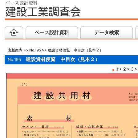
ベース設計資料
データ検索
出版案内
>>
No.195
>> 建設資材便覧 中目次（見本２）
建設資材便覧 中目次（見本２）
No.195
1
>
2
>
3