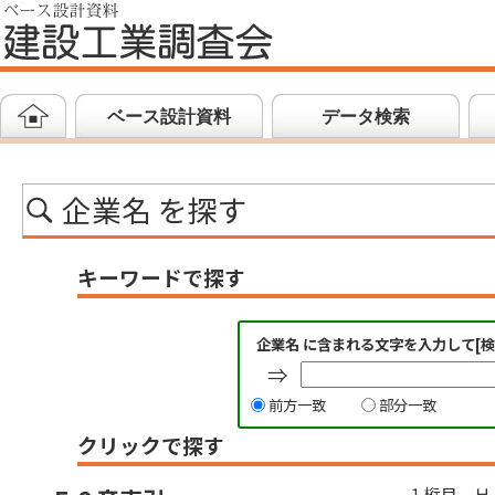
ベース設計資料
データ検索
企業名 を探す
キーワードで探す
企業名 に含まれる文字を入力して[
⇒
前方一致
部分一致
クリックで探す
１桁目 Ｈ