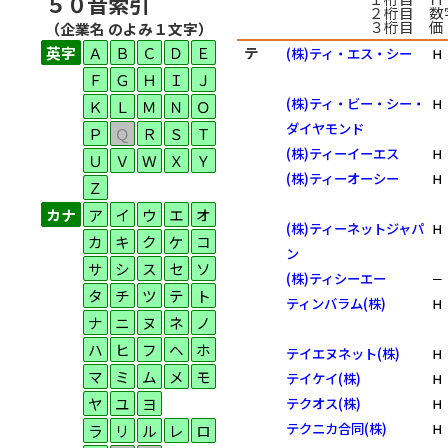
５０音索引
２桁目 数
３桁目 価
（企業名 のよみ１文字）
英字
Ａ
Ｂ
Ｃ
Ｄ
Ｅ
テ
(株)ティ・エス・シー
Ｈ
Ｆ
Ｇ
Ｈ
Ｉ
Ｊ
(株)ティ・ビー・シー・
Ｈ
Ｋ
Ｌ
Ｍ
Ｎ
Ｏ
ダイヤモンド
Ｐ
Ｑ
Ｒ
Ｓ
Ｔ
(株)ティーイーエス
Ｈ
Ｕ
Ｖ
Ｗ
Ｘ
Ｙ
(株)ティーオーシー
Ｈ
Ｚ
カナ
ア
イ
ウ
エ
オ
(株)ティーネットジャパ
Ｈ
カ
キ
ク
ケ
コ
ン
サ
シ
ス
セ
ソ
(株)ティシーエー
－
タ
チ
ツ
テ
ト
ティンバラム(株)
Ｈ
ナ
ニ
ヌ
ネ
ノ
ハ
ヒ
フ
ヘ
ホ
テイエヌネット(株)
Ｈ
マ
ミ
ム
メ
モ
テイケイ(株)
Ｈ
ヤ
ユ
ヨ
テクオス(株)
Ｈ
テクニカ合同(株)
ラ
リ
ル
レ
ロ
Ｈ