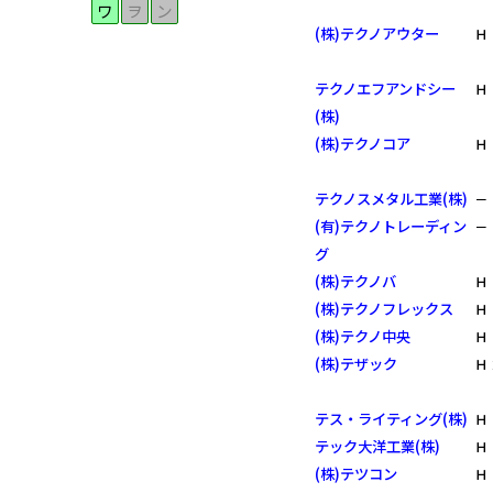
ワ
ヲ
ン
(株)テクノアウター
Ｈ
テクノエフアンドシー
Ｈ
(株)
(株)テクノコア
Ｈ
テクノスメタル工業(株)
－
(有)テクノトレーディン
－
グ
(株)テクノバ
Ｈ
(株)テクノフレックス
Ｈ
(株)テクノ中央
Ｈ
(株)テザック
Ｈ
テス・ライティング(株)
Ｈ
テック大洋工業(株)
Ｈ
(株)テツコン
Ｈ