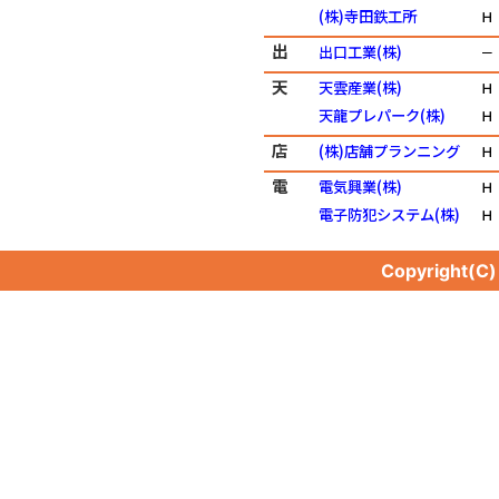
(株)寺田鉄工所
Ｈ
出
出口工業(株)
－
天
天雲産業(株)
Ｈ
天龍プレパーク(株)
Ｈ
店
(株)店舗プランニング
Ｈ
電
電気興業(株)
Ｈ
電子防犯システム(株)
Ｈ
Copyright(C