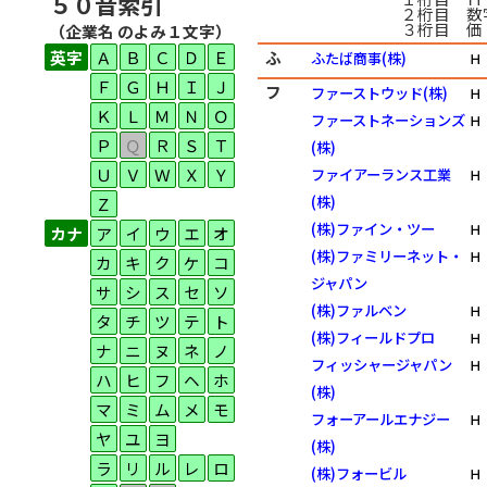
５０音索引
２桁目 数
３桁目 価
（企業名 のよみ１文字）
英字
Ａ
Ｂ
Ｃ
Ｄ
Ｅ
ふ
ふたば商事(株)
Ｈ
Ｆ
Ｇ
Ｈ
Ｉ
Ｊ
フ
ファーストウッド(株)
Ｈ
Ｋ
Ｌ
Ｍ
Ｎ
Ｏ
ファーストネーションズ
Ｈ
Ｐ
Ｑ
Ｒ
Ｓ
Ｔ
(株)
Ｕ
Ｖ
Ｗ
Ｘ
Ｙ
ファイアーランス工業
Ｈ
(株)
Ｚ
(株)ファイン・ツー
Ｈ
カナ
ア
イ
ウ
エ
オ
(株)ファミリーネット・
Ｈ
カ
キ
ク
ケ
コ
ジャパン
サ
シ
ス
セ
ソ
(株)ファルベン
Ｈ
タ
チ
ツ
テ
ト
(株)フィールドプロ
Ｈ
ナ
ニ
ヌ
ネ
ノ
フィッシャージャパン
Ｈ
ハ
ヒ
フ
ヘ
ホ
(株)
マ
ミ
ム
メ
モ
フォーアールエナジー
Ｈ
ヤ
ユ
ヨ
(株)
ラ
リ
ル
レ
ロ
(株)フォービル
Ｈ