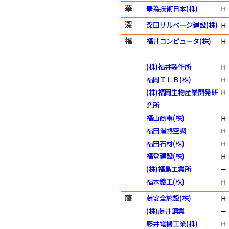
華
華為技術日本(株)
Ｈ
深
深田サルベージ建設(株)
Ｈ
福
福井コンピュータ(株)
Ｈ
(株)福井製作所
Ｈ
福岡ＩＬＢ(株)
Ｈ
(株)福岡生物産業開発研
Ｈ
究所
福山商事(株)
Ｈ
福田温熱空調
Ｈ
福田石材(株)
Ｈ
福登建設(株)
Ｈ
(株)福島工業所
－
福本鐵工(株)
Ｈ
藤
藤安全施設(株)
Ｈ
(株)藤井鋼業
－
藤井電機工業(株)
Ｈ