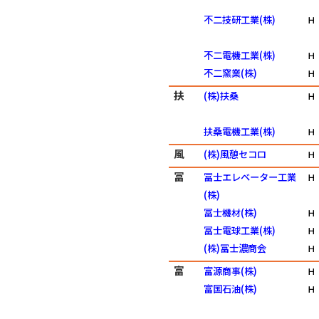
不二技研工業(株)
Ｈ
不二電機工業(株)
Ｈ
不二窯業(株)
Ｈ
扶
(株)扶桑
Ｈ
扶桑電機工業(株)
Ｈ
風
(株)風憩セコロ
Ｈ
冨
冨士エレベーター工業
Ｈ
(株)
冨士機材(株)
Ｈ
冨士電球工業(株)
Ｈ
(株)冨士濃商会
Ｈ
富
富源商事(株)
Ｈ
富国石油(株)
Ｈ