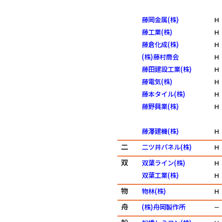
藤岡金属(株)
Ｈ
藤工業(株)
Ｈ
藤倉化成(株)
Ｈ
(株)藤村商会
Ｈ
藤田建設工業(株)
Ｈ
藤電気(株)
Ｈ
藤本タイル(株)
Ｈ
藤野興業(株)
Ｈ
藤澤建機(株)
Ｈ
二
二ツ井パネル(株)
Ｈ
双
双葉ライン(株)
Ｈ
双葉工業(株)
Ｈ
物
物林(株)
Ｈ
舟
(株)舟岡製作所
－