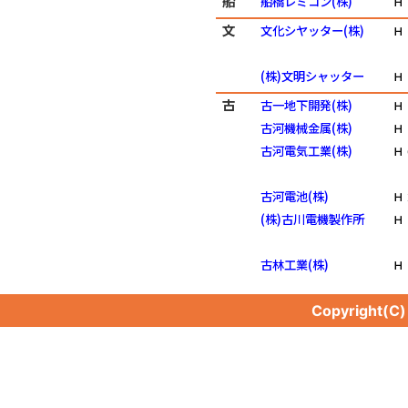
船
船橋レミコン(株)
Ｈ
文
文化シヤッター(株)
Ｈ
(株)文明シャッター
Ｈ
古
古一地下開発(株)
Ｈ
古河機械金属(株)
Ｈ
古河電気工業(株)
Ｈ
古河電池(株)
Ｈ
(株)古川電機製作所
Ｈ
古林工業(株)
Ｈ
Copyright(C