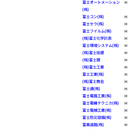
富士オートメーション
Ｈ
(株)
富士コン(株)
Ｈ
富士セラ(株)
Ｈ
富士フイルム(株)
Ｈ
(株)富士化学計測
Ｈ
富士環境システム(株)
Ｈ
(株)富士技建
Ｈ
(株)富士建
Ｈ
(株)富士工業
Ｈ
富士工業(株)
Ｈ
(株)富士商会
Ｈ
富士通(株)
Ｈ
富士電器工業(株)
Ｈ
富士電機テクニカ(株)
Ｈ
富士電線工業(株)
Ｈ
富士防災設備(株)
Ｈ
富美道路(株)
Ｈ