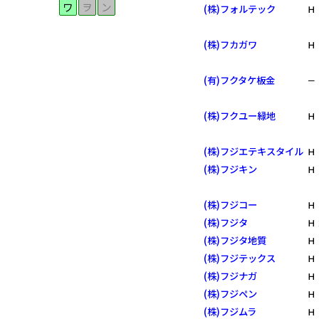
ワ
ヲ
ン
(株)フォルテック
Ｈ
(株)フカガワ
Ｈ
(有)フクタケ板金
－
(株)フクユー緑地
Ｈ
(株)フジエテキスタイル
Ｈ
(株)フジキン
Ｈ
(株)フジコー
Ｈ
(株)フジタ
Ｈ
(株)フジタ地質
Ｈ
(株)フジテックス
Ｈ
(株)フジナガ
Ｈ
(株)フジペン
Ｈ
(株)フジムラ
Ｈ