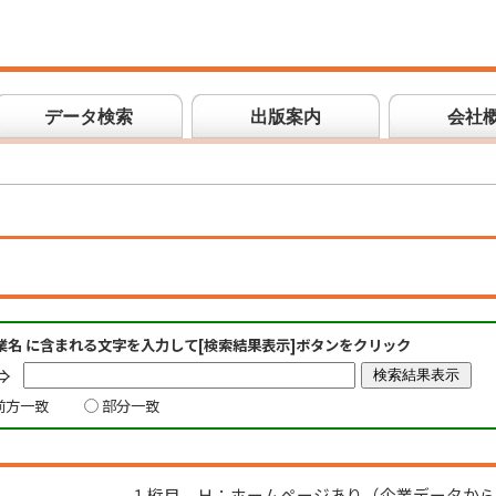
データ検索
出版案内
会社
業名 に含まれる文字を入力して[検索結果表示]ボタンをクリック
⇒
前方一致
部分一致
１桁目 Ｈ：ホームページあり（企業データから