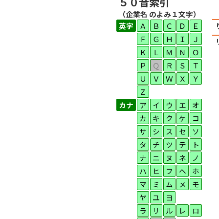
５０音索引
（企業名 のよみ１文字）
英字
Ａ
Ｂ
Ｃ
Ｄ
Ｅ
Ｆ
Ｇ
Ｈ
Ｉ
Ｊ
Ｋ
Ｌ
Ｍ
Ｎ
Ｏ
Ｐ
Ｑ
Ｒ
Ｓ
Ｔ
Ｕ
Ｖ
Ｗ
Ｘ
Ｙ
Ｚ
カナ
ア
イ
ウ
エ
オ
カ
キ
ク
ケ
コ
サ
シ
ス
セ
ソ
タ
チ
ツ
テ
ト
ナ
ニ
ヌ
ネ
ノ
ハ
ヒ
フ
ヘ
ホ
マ
ミ
ム
メ
モ
ヤ
ユ
ヨ
ラ
リ
ル
レ
ロ