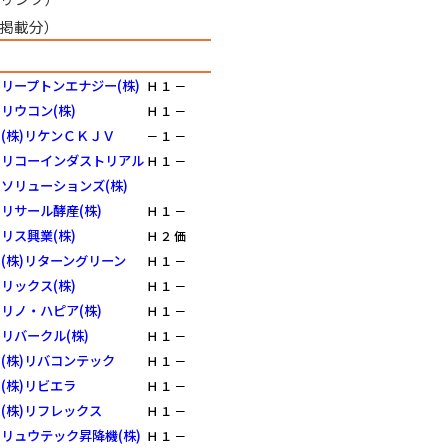
掲載分）
リープトンエナジー(株)
Ｈ
１
－
リウコン(株)
Ｈ
１
－
(株)リケンＣＫＪＶ
－
１
－
リコーインダストリアル
Ｈ
１
－
ソリューションズ(株)
リサール酵産(株)
Ｈ
１
－
リス興業(株)
Ｈ
２
価
(株)リターングリーン
Ｈ
１
－
リックス(株)
Ｈ
１
－
リノ・ハピア(株)
Ｈ
１
－
リバークル(株)
Ｈ
１
－
(株)リバコンテック
Ｈ
１
－
(株)リビエラ
Ｈ
１
－
(株)リフレックス
Ｈ
１
－
リュウテック昇降機(株)
Ｈ
１
－