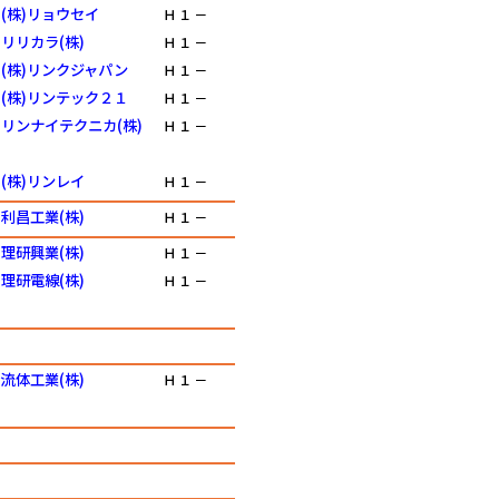
(株)リョウセイ
Ｈ
１
－
リリカラ(株)
Ｈ
１
－
(株)リンクジャパン
Ｈ
１
－
(株)リンテック２１
Ｈ
１
－
リンナイテクニカ(株)
Ｈ
１
－
(株)リンレイ
Ｈ
１
－
利昌工業(株)
Ｈ
１
－
理研興業(株)
Ｈ
１
－
理研電線(株)
Ｈ
１
－
流体工業(株)
Ｈ
１
－