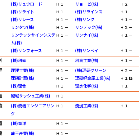
(株)リュウロード
リョービ(株)
Ｈ
１
－
Ｈ
２
－
(株)リライト
(株)リラインス
Ｈ
１
－
Ｈ
１
－
(株)リレース
(株)リンク
Ｈ
１
－
Ｈ
１
－
リンタツ(株)
リンテック(株)
Ｈ
１
－
Ｈ
２
－
リンテックサインシステ
リンナイ(株)
Ｈ
１
－
Ｈ
１
－
ム(株)
(株)リンフォース
(株)リンペイ
Ｈ
１
－
Ｈ
１
－
利
(株)利幸
利高工業(株)
Ｈ
１
－
Ｈ
１
－
理
理建工業(株)
(株)理研グリーン
Ｈ
１
－
Ｈ
２
－
理研計器(株)
理研軽金属工業(株)
Ｈ
１
－
Ｈ
１
価
(株)理舎
理水化学(株)
Ｈ
１
－
Ｈ
１
－
鯉
鯉城サッシュ工業(株)
Ｈ
１
－
流
(株)流機エンジニアリン
流浸工業(株)
Ｈ
１
－
Ｈ
１
－
グ
竜
(株)竜洋
Ｈ
１
－
龍
龍王産業(株)
Ｈ
１
－