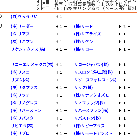
２桁目 数字：収録事業部数（１０以上はＡ）
３桁目 価：価格表リンクあり（ベース設計資料
り
(有)りゅうせい
Ｈ
１
－
リ
(株)リーダー
(株)リード
Ｈ
１
－
Ｈ
２
－
(株)リアス
(株)リアライズ
Ｈ
１
－
Ｈ
１
－
(株)リキマン
(株)リケン
Ｈ
１
－
Ｈ
１
－
リケンテクノス(株)
(株)リコー
Ｈ
１
－
Ｈ
１
－
リコーエレメックス(株)
リコージャパン(株)
Ｈ
１
－
Ｈ
１
－
(株)リスニ
リスロン化学工業(株)
Ｈ
１
－
Ｈ
１
－
リズム(株)
リソースフォレスト(株)
Ｈ
１
－
－
１
－
(株)リタプラス
リック(株)
Ｈ
１
－
Ｈ
１
－
(株)リッチ
(株)リナックオズモ
Ｈ
１
－
Ｈ
１
－
(株)リノグレス
リノブリッジ(株)
Ｈ
１
－
Ｈ
１
－
(株)リバーストン
リバースプラン(株)
Ｈ
１
－
Ｈ
１
－
(株)リバスタ
リバストン(株)
Ｈ
１
－
Ｈ
１
－
リビエラ(株)
(株)リピープラス
Ｈ
１
－
Ｈ
１
－
(株)リプロ
(株)リモートアシスト
Ｈ
１
－
Ｈ
１
－