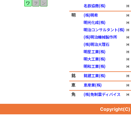
ワ
ヲ
ン
名鉄協商(株)
Ｈ
明
(株)明希
Ｈ
明光化成(株)
Ｈ
明治コンサルタント(株)
Ｈ
(株)明治機械製作所
Ｈ
(株)明治大理石
Ｈ
明星工業(株)
Ｈ
明大工業(株)
Ｈ
明和工業(株)
Ｈ
銘
銘建工業(株)
Ｈ
恵
恵産業(株)
Ｈ
免
(株)免制震ディバイス
Ｈ
Copyright(C