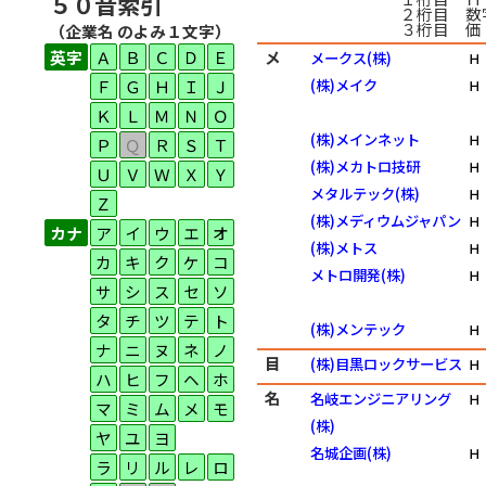
５０音索引
２桁目 数
３桁目 価
（企業名 のよみ１文字）
英字
Ａ
Ｂ
Ｃ
Ｄ
Ｅ
メ
メークス(株)
Ｈ
Ｆ
Ｇ
Ｈ
Ｉ
Ｊ
(株)メイク
Ｈ
Ｋ
Ｌ
Ｍ
Ｎ
Ｏ
(株)メインネット
Ｈ
Ｐ
Ｑ
Ｒ
Ｓ
Ｔ
(株)メカトロ技研
Ｈ
Ｕ
Ｖ
Ｗ
Ｘ
Ｙ
メタルテック(株)
Ｈ
Ｚ
(株)メディウムジャパン
Ｈ
カナ
ア
イ
ウ
エ
オ
(株)メトス
Ｈ
カ
キ
ク
ケ
コ
メトロ開発(株)
Ｈ
サ
シ
ス
セ
ソ
タ
チ
ツ
テ
ト
(株)メンテック
Ｈ
ナ
ニ
ヌ
ネ
ノ
目
(株)目黒ロックサービス
Ｈ
ハ
ヒ
フ
ヘ
ホ
名
名岐エンジニアリング
Ｈ
マ
ミ
ム
メ
モ
(株)
ヤ
ユ
ヨ
名城企画(株)
Ｈ
ラ
リ
ル
レ
ロ