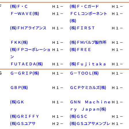
Ｆ
(株)Ｆ・Ｃ
(株)Ｆ・Ｃガード
Ｈ
１
－
Ｈ
１
－
Ｆ－ＷＡＶＥ(株)
ＦＣＬコンポーネント
Ｈ
１
－
Ｈ
１
－
(株)
(株)ＦＨアライアンス
(株)ＦＩＲＳＴ
Ｈ
１
－
Ｈ
１
－
ＦＫＫ(株)
(株)ＦＭバルブ製作所
Ｈ
１
－
Ｈ
１
－
(株)ＦＰコーポレーショ
(株)ＦＲＥＥ
Ｈ
１
－
Ｈ
１
－
ン
ＦＵＴＡＥＤＡ(株)
(株)Ｆｕｊｉｔａｋａ
Ｈ
１
－
Ｈ
１
－
Ｇ
Ｇ－ＧＲＩＰ(株)
Ｇ－ＴＯＯＬ(株)
Ｈ
１
－
Ｈ
１
－
ＧＢＰ(株)
ＧＣＰケミカルズ(株)
Ｈ
１
－
Ｈ
１
－
(株)ＧＫ
ＧＮＮ Ｍａｃｈｉｎｅ
Ｈ
１
－
Ｈ
１
－
ｒｙ Ｊａｐａｎ(株)
(株)ＧＲＩＦＦＹ
(株)ＧＳＣ
Ｈ
１
－
Ｈ
１
－
(株)ＧＳユアサ
(株)ＧＳユアサメンブレ
Ｈ
２
－
Ｈ
１
－