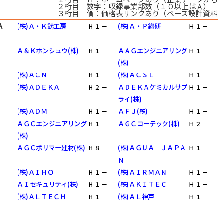
２桁目 数字：収録事業部数（１０以上はＡ）
３桁目 価：価格表リンクあり（ベース設計資料
Ａ
(株)Ａ・Ｋ錺工房
(株)Ａ・Ｐ総研
Ｈ
１
－
Ｈ
１
－
Ａ＆Ｋホンシュウ(株)
ＡＡＧエンジニアリング
Ｈ
１
－
Ｈ
１
－
(株)
(株)ＡＣＮ
(株)ＡＣＳＬ
Ｈ
１
－
Ｈ
１
－
(株)ＡＤＥＫＡ
ＡＤＥＫＡケミカルサプ
Ｈ
２
－
Ｈ
１
－
ライ(株)
(株)ＡＤＭ
ＡＦＪ(株)
Ｈ
１
－
Ｈ
１
－
ＡＧＣエンジニアリング
ＡＧＣコーテック(株)
Ｈ
１
－
Ｈ
２
－
(株)
ＡＧＣポリマー建材(株)
(株)ＡＧＵＡ ＪＡＰＡ
Ｈ
８
－
Ｈ
１
－
Ｎ
(株)ＡＩＨＯ
(株)ＡＩＲＭＡＮ
Ｈ
１
－
Ｈ
１
－
ＡＩセキュリティ(株)
(株)ＡＫＩＴＥＣ
Ｈ
１
－
Ｈ
１
－
(株)ＡＬＴＥＣＨ
(株)ＡＬ神戸
Ｈ
１
－
Ｈ
１
－