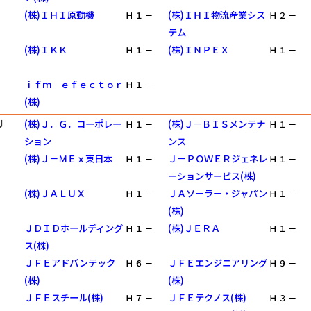
(株)ＩＨＩ原動機
(株)ＩＨＩ物流産業シス
Ｈ
１
－
Ｈ
２
－
テム
(株)ＩＫＫ
(株)ＩＮＰＥＸ
Ｈ
１
－
Ｈ
１
－
ｉｆｍ ｅｆｅｃｔｏｒ
Ｈ
１
－
(株)
Ｊ
(株)Ｊ．Ｇ．コーポレー
(株)Ｊ－ＢＩＳメンテナ
Ｈ
１
－
Ｈ
１
－
ション
ンス
(株)Ｊ－ＭＥｘ東日本
Ｊ－ＰＯＷＥＲジェネレ
Ｈ
１
－
Ｈ
１
－
ーションサービス(株)
(株)ＪＡＬＵＸ
ＪＡソーラー・ジャパン
Ｈ
１
－
Ｈ
１
－
(株)
ＪＤＩＤホールディング
(株)ＪＥＲＡ
Ｈ
１
－
Ｈ
１
－
ス(株)
ＪＦＥアドバンテック
ＪＦＥエンジニアリング
Ｈ
６
－
Ｈ
９
－
(株)
(株)
ＪＦＥスチール(株)
ＪＦＥテクノス(株)
Ｈ
７
－
Ｈ
３
－