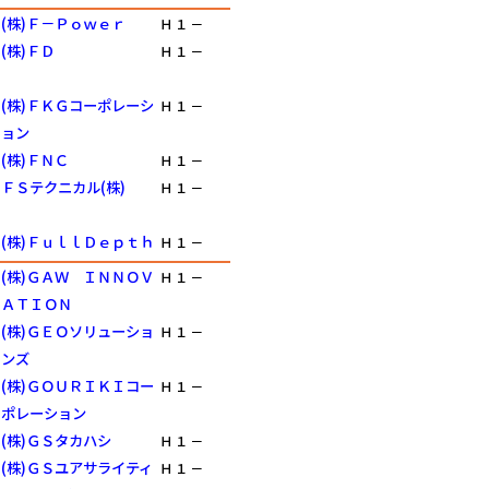
(株)Ｆ－Ｐｏｗｅｒ
Ｈ
１
－
(株)ＦＤ
Ｈ
１
－
(株)ＦＫＧコーポレーシ
Ｈ
１
－
ョン
(株)ＦＮＣ
Ｈ
１
－
ＦＳテクニカル(株)
Ｈ
１
－
(株)ＦｕｌｌＤｅｐｔｈ
Ｈ
１
－
(株)ＧＡＷ ＩＮＮＯＶ
Ｈ
１
－
ＡＴＩＯＮ
(株)ＧＥＯソリューショ
Ｈ
１
－
ンズ
(株)ＧＯＵＲＩＫＩコー
Ｈ
１
－
ポレーション
(株)ＧＳタカハシ
Ｈ
１
－
(株)ＧＳユアサライティ
Ｈ
１
－