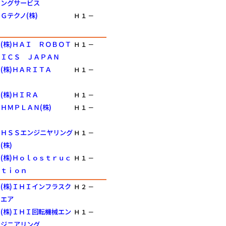
ングサービス
Ｇテクノ(株)
Ｈ
１
－
(株)ＨＡＩ ＲＯＢＯＴ
Ｈ
１
－
ＩＣＳ ＪＡＰＡＮ
(株)ＨＡＲＩＴＡ
Ｈ
１
－
(株)ＨＩＲＡ
Ｈ
１
－
ＨＭＰＬＡＮ(株)
Ｈ
１
－
ＨＳＳエンジニヤリング
Ｈ
１
－
(株)
(株)Ｈｏｌｏｓｔｒｕｃ
Ｈ
１
－
ｔｉｏｎ
(株)ＩＨＩインフラスク
Ｈ
２
－
エア
(株)ＩＨＩ回転機械エン
Ｈ
１
－
ジニアリング