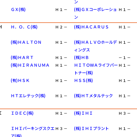
ン
ＧＸ(株)
(株)ＧＸコーポレーショ
Ｈ
１
－
Ｈ
１
－
ン
Ｈ
Ｈ．Ｏ．Ｃ(株)
(株)ＨＡＣＡＲＵＳ
Ｈ
２
－
Ｈ
１
－
(株)ＨＡＬＴＯＮ
(株)ＨＡＬＶＯホールデ
Ｈ
１
－
Ｈ
１
－
ィングス
(株)ＨＡＲＴ
(株)ＨＢ
Ｈ
１
－
－
１
－
(株)ＨＩＲＡＮＵＭＡ
ＨＩＴＯＷＡライフパー
Ｈ
１
－
Ｈ
１
－
トナー(株)
(有)ＨＳＫ
ＨＳＳ(株)
Ｈ
１
－
Ｈ
１
－
ＨＴエレテック(株)
(株)ＨＴメタルテック
Ｈ
１
－
Ｈ
１
－
Ｉ
ＩＤＥＣ(株)
(株)ＩＨＩ
Ｈ
１
－
Ｈ
３
－
ＩＨＩパーキングスクエ
(株)ＩＨＩプラント
Ｈ
３
－
Ｈ
１
－
ア(株)