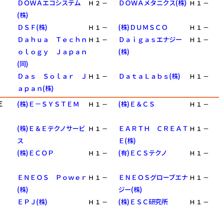
ＤＯＷＡエコシステム
ＤＯＷＡメタニクス(株)
Ｈ
２
－
Ｈ
１
－
(株)
ＤＳＦ(株)
(株)ＤＵＭＳＣＯ
Ｈ
１
－
Ｈ
１
－
Ｄａｈｕａ Ｔｅｃｈｎ
Ｄａｉｇａｓエナジー
Ｈ
１
－
Ｈ
１
－
ｏｌｏｇｙ Ｊａｐａｎ
(株)
(同)
Ｄａｓ Ｓｏｌａｒ Ｊ
ＤａｔａＬａｂｓ(株)
Ｈ
１
－
Ｈ
１
－
ａｐａｎ(株)
Ｅ
(株)Ｅ－ＳＹＳＴＥＭ
(株)Ｅ＆ＣＳ
Ｈ
１
－
Ｈ
１
－
(株)Ｅ＆Ｅテクノサービ
ＥＡＲＴＨ ＣＲＥＡＴ
Ｈ
１
－
Ｈ
１
－
ス
Ｅ(株)
(株)ＥＣＯＰ
(有)ＥＣＳテクノ
Ｈ
１
－
Ｈ
１
－
ＥＮＥＯＳ Ｐｏｗｅｒ
ＥＮＥＯＳグローブエナ
Ｈ
１
－
Ｈ
１
－
(株)
ジー(株)
ＥＰＪ(株)
(株)ＥＳＣ研究所
Ｈ
１
－
Ｈ
１
－