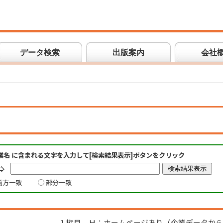
データ検索
出版案内
会社
業名 に含まれる文字を入力して[検索結果表示]ボタンをクリック
⇒
前方一致
部分一致
１桁目 Ｈ：ホームページあり（企業データから