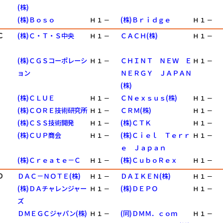
(株)
(株)Ｂｏｓｏ
(株)Ｂｒｉｄｇｅ
Ｈ
１
－
Ｈ
１
－
Ｃ
(株)Ｃ・Ｔ・Ｓ中央
ＣＡＣＨ(株)
Ｈ
１
－
Ｈ
１
－
(株)ＣＧＳコーポレーシ
ＣＨＩＮＴ ＮＥＷ Ｅ
Ｈ
１
－
Ｈ
１
－
ョン
ＮＥＲＧＹ ＪＡＰＡＮ
(株)
(株)ＣＬＵＥ
ＣＮｅｘｓｕｓ(株)
Ｈ
１
－
Ｈ
１
－
(株)ＣＯＲＥ技術研究所
ＣＲＭ(株)
Ｈ
１
－
Ｈ
１
－
(株)ＣＳＳ技術開発
(株)ＣＴＫ
Ｈ
１
－
Ｈ
１
－
(株)ＣＵＰ商会
(株)Ｃｉｅｌ Ｔｅｒｒ
Ｈ
１
－
Ｈ
１
－
ｅ Ｊａｐａｎ
(株)Ｃｒｅａｔｅ－Ｃ
(株)ＣｕｂｏＲｅｘ
Ｈ
１
－
Ｈ
１
－
Ｄ
ＤＡＣ－ＮＯＴＥ(株)
ＤＡＩＫＥＮ(株)
Ｈ
１
－
Ｈ
１
－
(株)ＤＡチャレンジャー
(株)ＤＥＰＯ
Ｈ
１
－
Ｈ
１
－
ズ
ＤＭＥＧＣジャパン(株)
(同)ＤＭＭ．ｃｏｍ
Ｈ
１
－
Ｈ
１
－