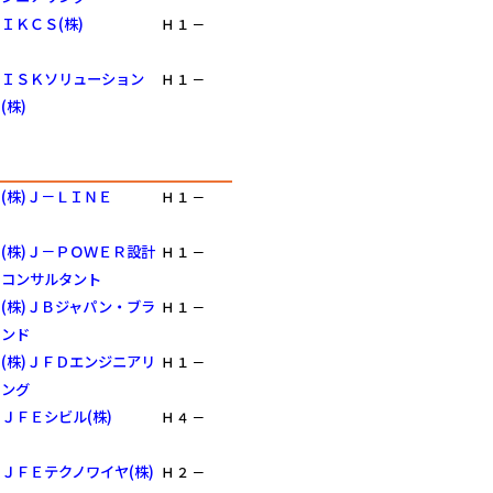
ＩＫＣＳ(株)
Ｈ
１
－
ＩＳＫソリューション
Ｈ
１
－
(株)
(株)Ｊ－ＬＩＮＥ
Ｈ
１
－
(株)Ｊ－ＰＯＷＥＲ設計
Ｈ
１
－
コンサルタント
(株)ＪＢジャパン・ブラ
Ｈ
１
－
ンド
(株)ＪＦＤエンジニアリ
Ｈ
１
－
ング
ＪＦＥシビル(株)
Ｈ
４
－
ＪＦＥテクノワイヤ(株)
Ｈ
２
－