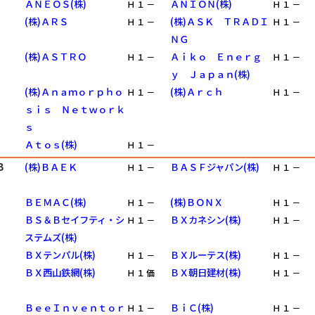
ＡＮＥＯＳ(株)
ＡＮＩＯＮ(株)
Ｈ
１
－
Ｈ
１
－
(株)ＡＲＳ
(株)ＡＳＫ ＴＲＡＤＩ
Ｈ
１
－
Ｈ
１
－
ＮＧ
(株)ＡＳＴＲＯ
Ａｉｋｏ Ｅｎｅｒｇ
Ｈ
１
－
Ｈ
１
－
ｙ Ｊａｐａｎ(株)
(株)Ａｎａｍｏｒｐｈｏ
(株)Ａｒｃｈ
Ｈ
１
－
Ｈ
１
－
ｓｉｓ Ｎｅｔｗｏｒｋ
ｓ
Ａｔｏｓ(株)
Ｈ
１
－
Ｂ
(株)ＢＡＥＫ
ＢＡＳＦジャパン(株)
Ｈ
１
－
Ｈ
１
－
ＢＥＭＡＣ(株)
(株)ＢＯＮＸ
Ｈ
１
－
Ｈ
１
－
ＢＳ＆Ｂセイフティ・シ
ＢＸカネシン(株)
Ｈ
１
－
Ｈ
１
－
ステムズ(株)
ＢＸテンパル(株)
ＢＸルーテス(株)
Ｈ
１
－
Ｈ
１
－
ＢＸ西山鉄網(株)
ＢＸ朝日建材(株)
Ｈ
１
価
Ｈ
１
－
ＢｅｅＩｎｖｅｎｔｏｒ
ＢｉＣ(株)
Ｈ
１
－
Ｈ
１
－