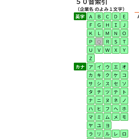
５０音索引
（企業名 のよみ１文字）
英字
Ａ
Ｂ
Ｃ
Ｄ
Ｅ
Ｆ
Ｇ
Ｈ
Ｉ
Ｊ
Ｋ
Ｌ
Ｍ
Ｎ
Ｏ
Ｐ
Ｑ
Ｒ
Ｓ
Ｔ
Ｕ
Ｖ
Ｗ
Ｘ
Ｙ
Ｚ
カナ
ア
イ
ウ
エ
オ
カ
キ
ク
ケ
コ
サ
シ
ス
セ
ソ
タ
チ
ツ
テ
ト
ナ
ニ
ヌ
ネ
ノ
ハ
ヒ
フ
ヘ
ホ
マ
ミ
ム
メ
モ
ヤ
ユ
ヨ
ラ
リ
ル
レ
ロ