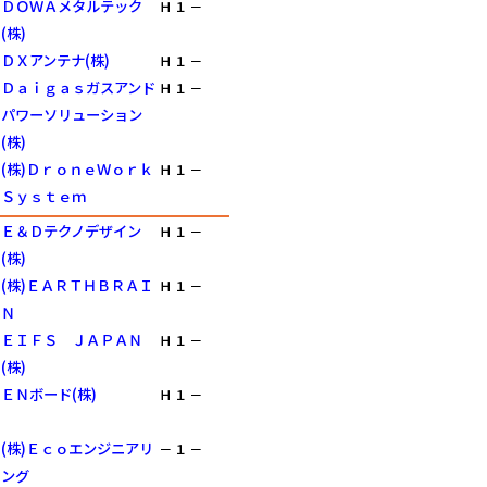
ＤＯＷＡメタルテック
Ｈ
１
－
(株)
ＤＸアンテナ(株)
Ｈ
１
－
Ｄａｉｇａｓガスアンド
Ｈ
１
－
パワーソリューション
(株)
(株)ＤｒｏｎｅＷｏｒｋ
Ｈ
１
－
Ｓｙｓｔｅｍ
Ｅ＆Ｄテクノデザイン
Ｈ
１
－
(株)
(株)ＥＡＲＴＨＢＲＡＩ
Ｈ
１
－
Ｎ
ＥＩＦＳ ＪＡＰＡＮ
Ｈ
１
－
(株)
ＥＮボード(株)
Ｈ
１
－
(株)Ｅｃｏエンジニアリ
－
１
－
ング