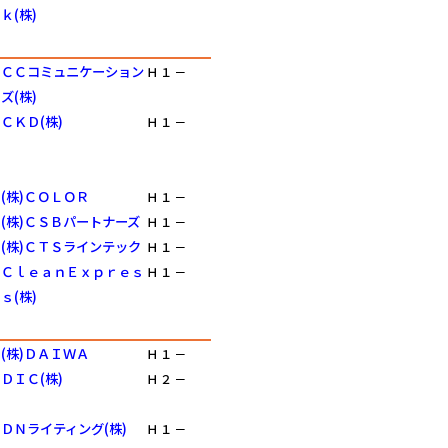
ｋ(株)
ＣＣコミュニケーション
Ｈ
１
－
ズ(株)
ＣＫＤ(株)
Ｈ
１
－
(株)ＣＯＬＯＲ
Ｈ
１
－
(株)ＣＳＢパートナーズ
Ｈ
１
－
(株)ＣＴＳラインテック
Ｈ
１
－
ＣｌｅａｎＥｘｐｒｅｓ
Ｈ
１
－
ｓ(株)
(株)ＤＡＩＷＡ
Ｈ
１
－
ＤＩＣ(株)
Ｈ
２
－
ＤＮライティング(株)
Ｈ
１
－