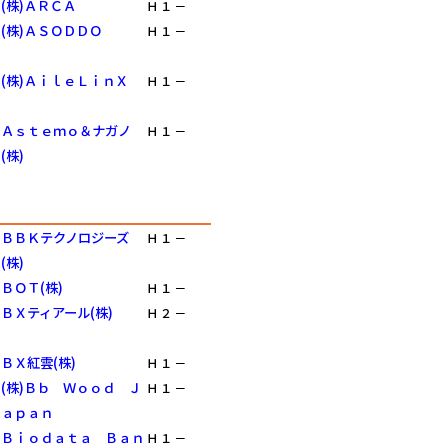
(株)ＡＲＣＡ
Ｈ
１
－
(株)ＡＳＯＤＤＯ
Ｈ
１
－
(株)ＡｉｌｅＬｉｎＸ
Ｈ
１
－
Ａｓｔｅｍｏ＆ナガノ
Ｈ
１
－
(株)
ＢＢＫテクノロジーズ
Ｈ
１
－
(株)
ＢＯＴ(株)
Ｈ
１
－
ＢＸティアール(株)
Ｈ
２
－
ＢＸ紅雲(株)
Ｈ
１
－
(株)Ｂｂ Ｗｏｏｄ Ｊ
Ｈ
１
－
ａｐａｎ
Ｂｉｏｄａｔａ Ｂａｎ
Ｈ
１
－