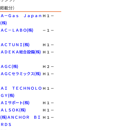
掲載分）
Ａ－Ｇａｓ Ｊａｐａｎ
Ｈ
１
－
(株)
ＡＣ－ＬＡＢＯ(株)
－
１
－
ＡＣＴＵＮＩ(株)
Ｈ
１
－
ＡＤＥＫＡ総合設備(株)
Ｈ
１
－
ＡＧＣ(株)
Ｈ
２
－
ＡＧＣセラミックス(株)
Ｈ
１
－
ＡＩ ＴＥＣＨＮＯＬＯ
Ｈ
１
－
ＧＹ(株)
ＡＩサポート(株)
Ｈ
１
－
ＡＬＳＯＫ(株)
Ｈ
１
－
(株)ＡＮＣＨＯＲ ＢＩ
Ｈ
１
－
ＲＤＳ